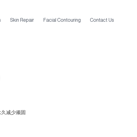
s
Skin Repair
Facial Contouring
Contact Us
®
可永久减少顽固